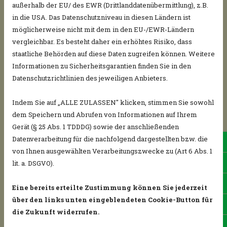
außerhalb der EU/ des EWR (Drittlanddatenübermittlung), z.B.
in die USA. Das Datenschutzniveau in diesen Ländern ist
möglicherweise nicht mit dem in den EU-/EWR-Ländern
Abkippen Hänger 15 m³
vergleichbar. Es besteht daher ein erhöhtes Risiko, dass
staatliche Behörden auf diese Daten zugreifen können. Weitere
Lieferung mit Traktor - kleiner Hänger - 15
Informationen zu Sicherheitsgarantien finden Sie in den
m³
Datenschutzrichtlinien des jeweiligen Anbieters.
Indem Sie auf „ALLE ZULASSEN" klicken, stimmen Sie sowohl
dem Speichern und Abrufen von Informationen auf Ihrem
Gerät (§ 25 Abs. 1 TDDDG) sowie der anschließenden
Datenverarbeitung für die nachfolgend dargestellten bzw. die
034
von Ihnen ausgewählten Verarbeitungszwecke zu (Art 6 Abs. 1
017
lit. a. DSGVO).
Wh
Eine bereits erteilte Zustimmung können Sie jederzeit
über den links unten eingeblendeten Cookie-Button für
E-M
die Zukunft widerrufen.
Hol
Abkippen Hänger 20 m³