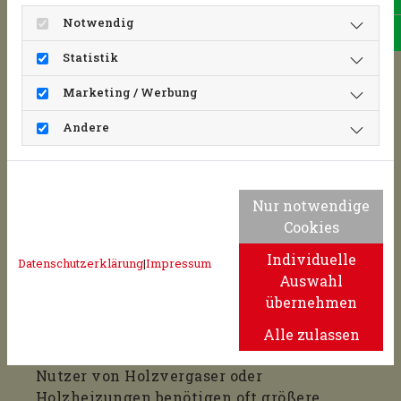
Notwendig
Pre
Lieferung mit Traktor - großer Hänger - 20
Statistik
m³
Marketing / Werbung
Andere
Nur notwendige
Cookies
Individuelle
Datenschutzerklärung
|
Impressum
Auswahl
übernehmen
Alle zulassen
Abkippen bei Groß-Kunden mit 35 m³
Nutzer von Holzvergaser oder
Holzheizungen benötigen oft größere