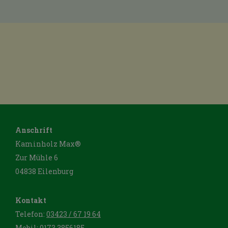
Anschrift
Kaminholz Max®
Zur Mühle 6
04838 Eilenburg
Kontakt
Telefon:
03423 / 67 19 64
Mobil:
0173 3856185